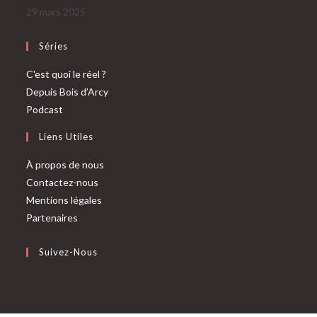
29 mars 2025
Séries
C'est quoi le réel ?
Depuis Bois d’Arcy
Podcast
Liens Utiles
À propos de nous
Contactez-nous
Mentions légales
Partenaires
Suivez-Nous
S’ouvre
S’ouvre
dans
dans
un
un