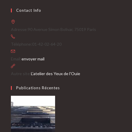
Contact Info
Adresse:
90 Avenue Simon Bolivar, 75019 Paris
Téléphone:
01-42-02-64-20
S’ouvre
Email:
envoyer mail
dans
votre
Autre site:
L'atelier des Yeux de l'Ouïe
application
Publications Récentes