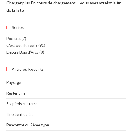
Charger plus
En cours de chargement…
Vous avez atteint la fin
de la liste
Series
Podcast
(7)
C'est quoi le réel ?
(90)
Depuis Bois d’Arcy
(8)
Articles Récents
Paysage
Rester unis
Six pieds sur terre
Il ne tient qu’à un fil_
Rencontre du 2ème type