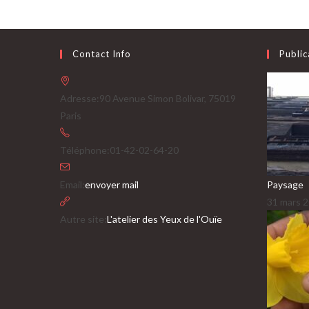
Contact Info
Public
Adresse:
90 Avenue Simon Bolivar, 75019
Paris
Téléphone:
01-42-02-64-20
S’ouvre
Email:
envoyer mail
Paysage
dans
31 mars 
votre
Autre site:
L'atelier des Yeux de l'Ouïe
application