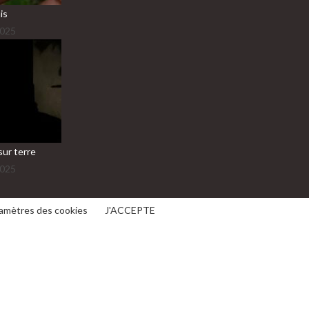
is
2025
sur terre
2025
amètres des cookies
J'ACCEPTE