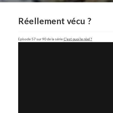
Réellement vécu ?
Episode 57 sur 90 de la série
C'est quoi le réel ?