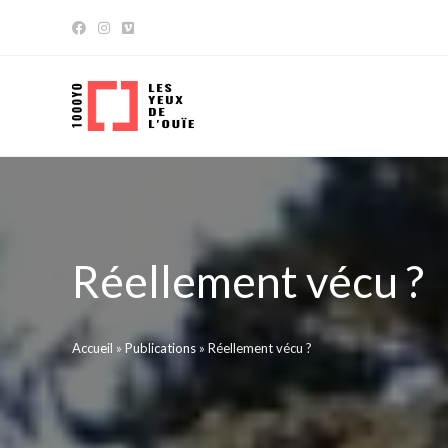
Skip
to
content
Réellement vécu ?
Accueil
»
Publications
»
Réellement vécu ?