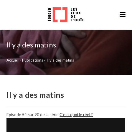
Skip
to
content
Il y a des matins
Accueil
»
Publications
»
Il y a des matins
Il y a des matins
Episode 54 sur 90 de la série
C'est quoi le réel ?