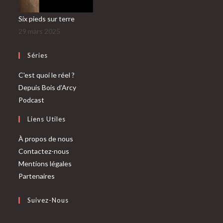
Six pieds sur terre
29 mars 2025
Séries
C'est quoi le réel ?
Depuis Bois d’Arcy
Podcast
Liens Utiles
À propos de nous
Contactez-nous
Mentions légales
Partenaires
Suivez-Nous
S’ouvre
S’ouvre