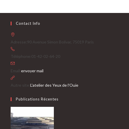
Contact Info
Adresse:
90 Avenue Simon Bolivar, 75019 Paris
Téléphone:
01-42-02-64-20
S’ouvre
Email:
envoyer mail
dans
votre
Autre site:
L'atelier des Yeux de l'Ouïe
application
Publications Récentes