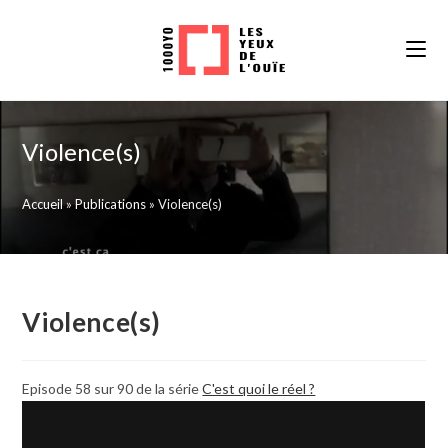
Skip
to
content
Violence(s)
Accueil
»
Publications
»
Violence(s)
Violence(s)
Episode 58 sur 90 de la série
C'est quoi le réel ?