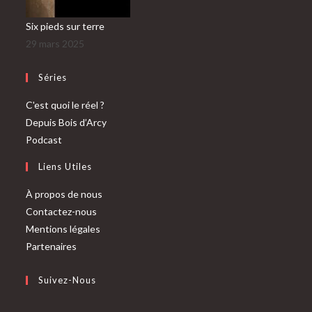
Six pieds sur terre
29 mars 2025
Séries
C'est quoi le réel ?
Depuis Bois d’Arcy
Podcast
Liens Utiles
À propos de nous
Contactez-nous
Mentions légales
Partenaires
Suivez-Nous
S’ouvre
S’ouvre