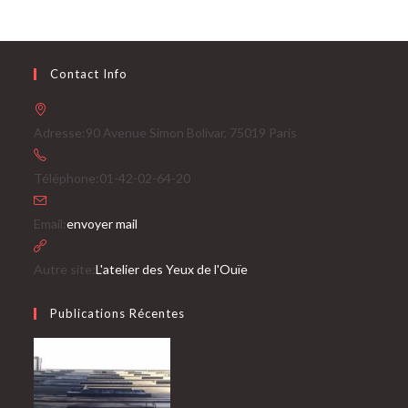
Contact Info
Adresse:
90 Avenue Simon Bolivar, 75019 Paris
Téléphone:
01-42-02-64-20
S’ouvre
Email:
envoyer mail
dans
votre
Autre site:
L'atelier des Yeux de l'Ouïe
application
Publications Récentes