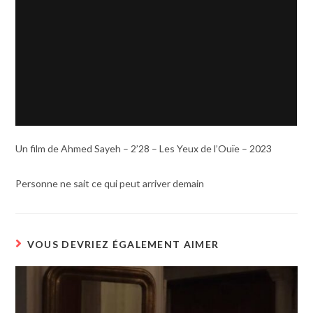
Un film de Ahmed Sayeh – 2’28 – Les Yeux de l’Ouïe – 2023
Personne ne sait ce qui peut arriver demain
VOUS DEVRIEZ ÉGALEMENT AIMER