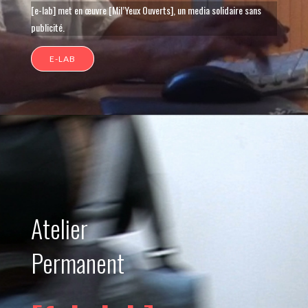
[e-lab] met en œuvre [Mil’Yeux Ouverts], un media solidaire sans
publicité.
E-LAB
Atelier
Permanent