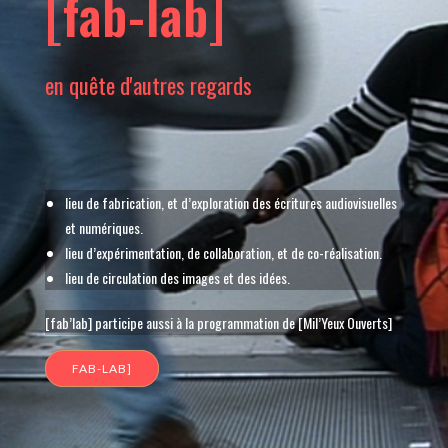
[fab-lab]
en quête d'autres regards
lieu de fabrication, et d’exploration des écritures audiovisuelles
et numériques.
lieu d’expérimentation, de collaboration, et de co-réalisation.
lieu de circulation des images et des idées.
[fab’lab] participe aussi à la programmation de [Mil’Yeux Ouverts]
FAB-LAB]