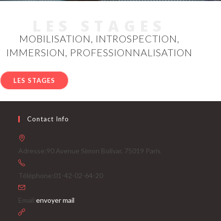
LES STAGES
MOBILISATION, INTROSPECTION,
IMMERSION, PROFESSIONNALISATION
LES STAGES
Contact Info
Adresse:
90 Avenue Simon Bolivar, 75019 Paris
Téléphone:
01-42-02-64-20
S’ouvre
Email:
envoyer mail
dans