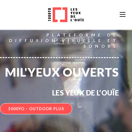
Skip
to
content
PLATEFORME DE
DIFFUSION VISUELLE ET
SONORE
MIL'YEUX OUVERTS
LES YEUX DE L’OUÏE
1000YO – OUTDOOR PLUS