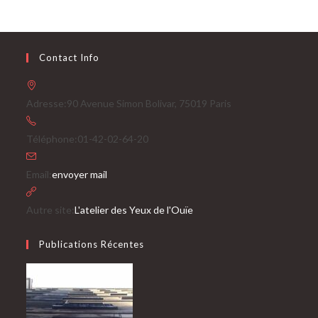
Contact Info
Adresse:
90 Avenue Simon Bolivar, 75019 Paris
Téléphone:
01-42-02-64-20
S’ouvre
Email:
envoyer mail
dans
votre
Autre site:
L'atelier des Yeux de l'Ouïe
application
Publications Récentes