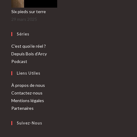
Six pieds sur terre
29 mars 2025
Séries
C'est quoi le réel ?
Depuis Bois d’Arcy
Podcast
Liens Utiles
À propos de nous
Contactez-nous
Mentions légales
Partenaires
Suivez-Nous
S’ouvre
S’ouvre