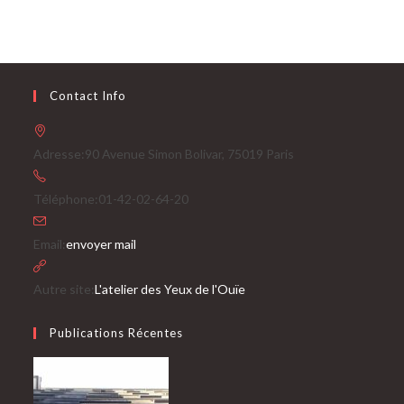
Contact Info
Adresse:
90 Avenue Simon Bolivar, 75019 Paris
Téléphone:
01-42-02-64-20
S’ouvre
Email:
envoyer mail
dans
votre
Autre site:
L'atelier des Yeux de l'Ouïe
application
Publications Récentes