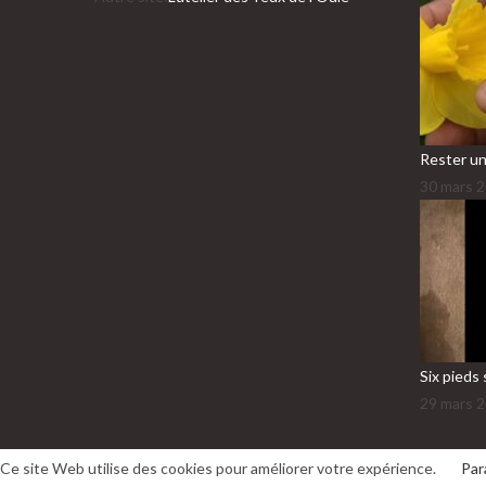
application
Rester un
30 mars 
Six pieds 
29 mars 
Ce site Web utilise des cookies pour améliorer votre expérience.
Par