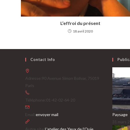
L’effroi du présent
18 avril 2020
Contact Info
Public
Adresse:
90 Avenue Simon Bolivar, 75019
Paris
Téléphone:
01-42-02-64-20
S’ouvre
Email:
envoyer mail
Paysage
dans
31 mars 
votre
Autre site:
L'atelier des Yeux de l'Ouïe