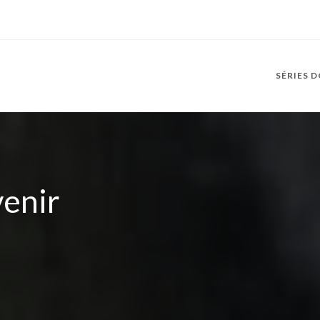
SÉRIES 
venir