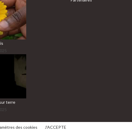
is
2025
sur terre
2025
amètres des cookies
J'ACCEPTE