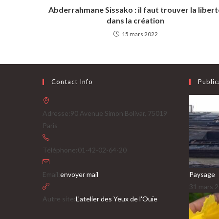
Abderrahmane Sissako : il faut trouver la libert
dans la création
15 mars 2022
Contact Info
Public
Adresse:
90 Avenue Simon Bolivar, 75019
Paris
Téléphone:
01-42-02-64-20
S’ouvre
Email:
envoyer mail
Paysage
dans
31 mars 
votre
Autre site:
L'atelier des Yeux de l'Ouïe
application