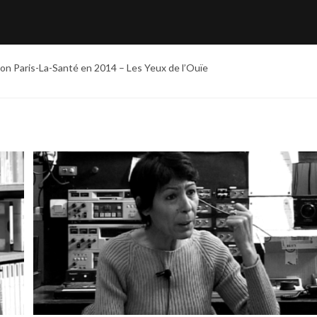
son Paris-La-Santé en 2014 – Les Yeux de l’Ouïe