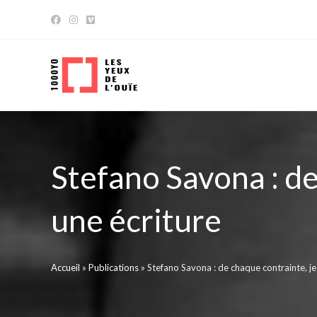
Skip
to
content
Stefano Savona : de
une écriture
Accueil
»
Publications
»
Stefano Savona : de chaque contrainte, j