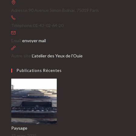
Adresse:
90 Avenue Simon Bolivar, 75019 Paris
Téléphone:
01-42-02-64-20
S’ouvre
Email:
envoyer mail
dans
votre
Autre site:
L'atelier des Yeux de l'Ouïe
application
Publications Récentes
Paysage
31 mars 2025