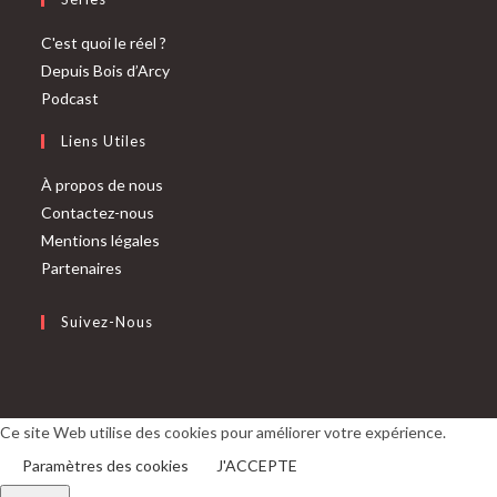
C'est quoi le réel ?
Depuis Bois d’Arcy
Podcast
Liens Utiles
À propos de nous
Contactez-nous
Mentions légales
Partenaires
Suivez-Nous
S’ouvre
S’ouvre
dans
dans
un
un
Ce site Web utilise des cookies pour améliorer votre expérience.
nouvel
nouvel
Paramètres des cookies
J'ACCEPTE
onglet
onglet