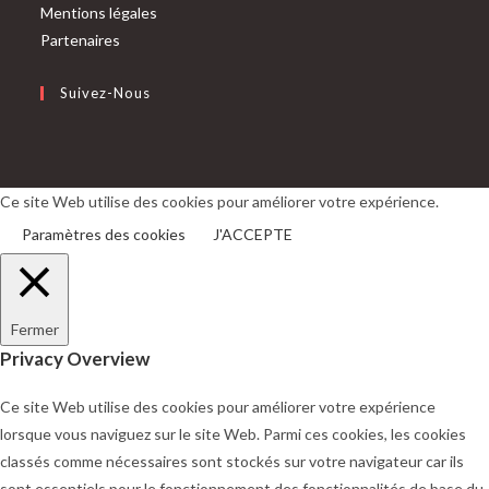
Mentions légales
Partenaires
Suivez-Nous
S’ouvre
S’ouvre
dans
dans
un
un
Ce site Web utilise des cookies pour améliorer votre expérience.
nouvel
nouvel
Paramètres des cookies
J'ACCEPTE
onglet
onglet
Fermer
Privacy Overview
Ce site Web utilise des cookies pour améliorer votre expérience
lorsque vous naviguez sur le site Web. Parmi ces cookies, les cookies
classés comme nécessaires sont stockés sur votre navigateur car ils
sont essentiels pour le fonctionnement des fonctionnalités de base du