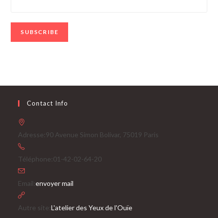
Contact Info
Adresse:
90 Avenue Simon Bolivar, 75019 Paris
Téléphone:
01-42-02-64-20
S’ouvre
Email:
envoyer mail
dans
votre
Autre site:
L'atelier des Yeux de l'Ouïe