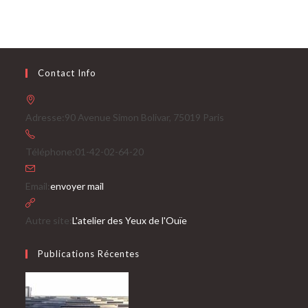
Contact Info
Adresse:
90 Avenue Simon Bolivar, 75019 Paris
Téléphone:
01-42-02-64-20
S’ouvre
Email:
envoyer mail
dans
votre
Autre site:
L'atelier des Yeux de l'Ouïe
application
Publications Récentes