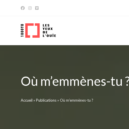
Skip
to
content
Où m’emmènes-tu 
Accueil
»
Publications
»
Où m’emmènes-tu ?