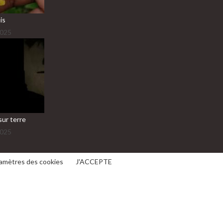
is
2025
sur terre
2025
amètres des cookies
J'ACCEPTE