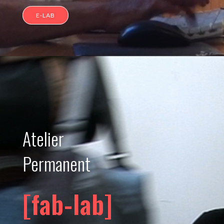
E-LAB
Atelier
Permanent
[fab-lab]