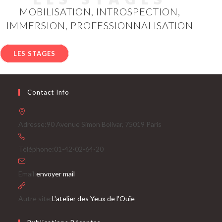
MOBILISATION, INTROSPECTION,
IMMERSION, PROFESSIONNALISATION
LES STAGES
Contact Info
Adresse:
90 Avenue Simon Bolivar, 75019 Paris
Téléphone:
01-42-02-64-20
S’ouvre
Email:
envoyer mail
dans
votre
Autre site:
L'atelier des Yeux de l'Ouïe
application