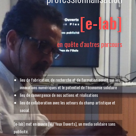
[e-lab]
en quête d'autres parcours
lieu de fabrication, de recherche et de formation ouvert sur les
innovations numériques et le potentiel de l’économie solidaire
lieu de convergence de nos actions et réalisations
lieu de collaboration avec les acteurs du champ artistique et
social.
[e-lab] met en œuvre [Mil’Yeux Ouverts], un media solidaire sans
publicité.