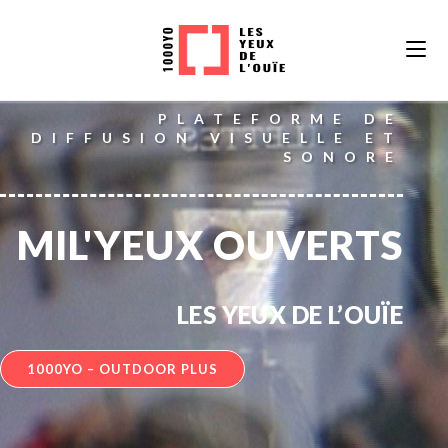
Skip
to
content
PLATEFORME DE
DIFFUSION VISUELLE ET
SONORE
MIL'YEUX OUVERTS
LES YEUX DE L’OUÏE
1000YO – OUTDOOR PLUS